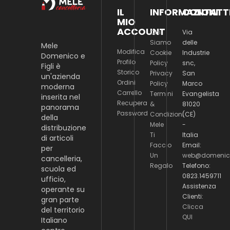
IL
INFORMAZIONI
CONTATT
MIO
ACCOUNT
Chi
Via
Siamo
delle
Mele
Modifica
Cookie
Industrie
Domenico e
Profilo
Policy
snc,
Figli è
Storico
Privacy
San
un'azienda
Ordini
Policy
Marco
moderna
Carrello
Termini
Evangelista
inserita nel
Recupera
&
81020
panorama
Password
Condizioni
(CE)
della
Mele
-
distribuzione
Ti
Italia
di articoli
Faccio
Email:
per
Un
web@domenico
cancelleria,
Regalo
Telefono:
scuola ed
0823.1459711
ufficio,
Assistenza
operante su
Clienti:
gran parte
Clicca
del territorio
QUI
Italiano