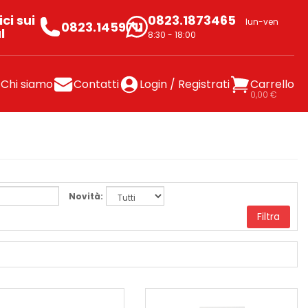
ci sui
0823.1873465
lun-ven
0823.1459711
l
8:30 - 18:00
Chi siamo
Contatti
Login / Registrati
Carrello
0,00 €
Novità:
Filtra