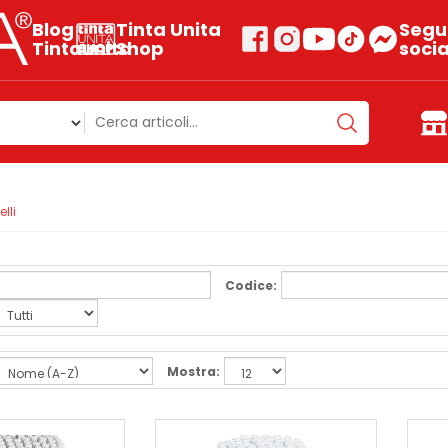
Blog
Tinta Unita
Segui
Tintaunita
Shop
socia
lli
Codice:
Mostra: