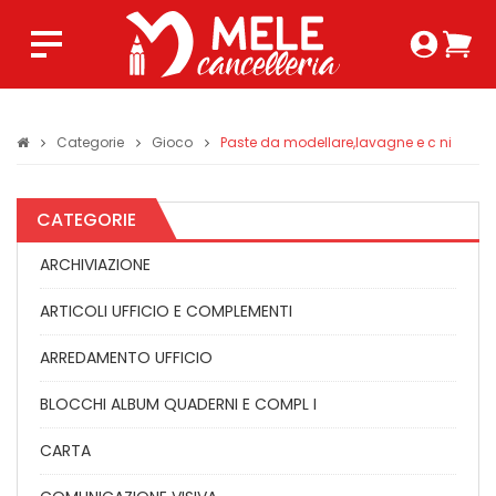
Login 
Ca
Regist
0,0
Categorie
Gioco
Paste da modellare,lavagne e c ni
CATEGORIE
ARCHIVIAZIONE
ARTICOLI UFFICIO E COMPLEMENTI
ARREDAMENTO UFFICIO
BLOCCHI ALBUM QUADERNI E COMPL I
CARTA