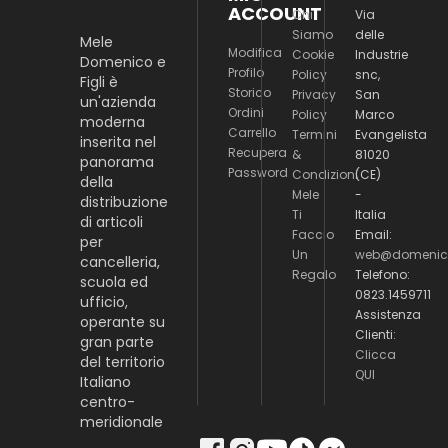
ACCOUNT
Chi
Via
Siamo
delle
Mele
Modifica
Cookie
Industrie
Domenico e
Profilo
Policy
snc,
Figli è
Storico
Privacy
San
un'azienda
Ordini
Policy
Marco
moderna
Carrello
Termini
Evangelista
inserita nel
Recupera
&
81020
panorama
Password
Condizioni
(CE)
della
Mele
-
distribuzione
Ti
Italia
di articoli
Faccio
Email:
per
Un
web@domenico
cancelleria,
Regalo
Telefono:
scuola ed
0823.1459711
ufficio,
Assistenza
operante su
Clienti:
gran parte
Clicca
del territorio
QUI
Italiano
centro-
meridionale