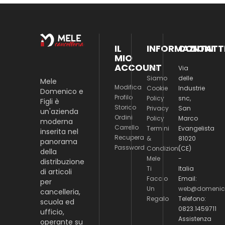
IL
INFORMAZIONI
CONTATT
MIO
ACCOUNT
Chi
Via
Siamo
delle
Mele
Modifica
Cookie
Industrie
Domenico e
Profilo
Policy
snc,
Figli è
Storico
Privacy
San
un'azienda
Ordini
Policy
Marco
moderna
Carrello
Termini
Evangelista
inserita nel
Recupera
&
81020
panorama
Password
Condizioni
(CE)
della
Mele
-
distribuzione
Ti
Italia
di articoli
Faccio
Email:
per
Un
web@domenico
cancelleria,
Regalo
Telefono:
scuola ed
0823.1459711
ufficio,
Assistenza
operante su