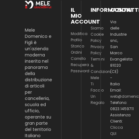
IL
INFORMAZIONI
CONTATT
MIO
ACCOUNT
Chi
Via
Siamo
delle
Mele
Modifica
Cookie
Industrie
Domenico e
Profilo
Policy
snc,
Figli è
Storico
Privacy
San
un'azienda
Ordini
Policy
Marco
moderna
Carrello
Termini
Evangelista
inserita nel
Recupera
&
81020
panorama
Password
Condizioni
(CE)
della
Mele
-
distribuzione
Ti
Italia
di articoli
Faccio
Email:
per
Un
web@domenico
cancelleria,
Regalo
Telefono:
scuola ed
0823.1459711
ufficio,
Assistenza
operante su
Clienti:
gran parte
Clicca
del territorio
QUI
Italiano