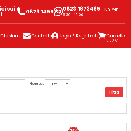
ci sui
0823.1873465
lun-ven
0823.1459711
l
8:30 - 18:00
Chi siamo
Contatti
Login / Registrati
Carrello
0,00 €
Novità:
Filtra