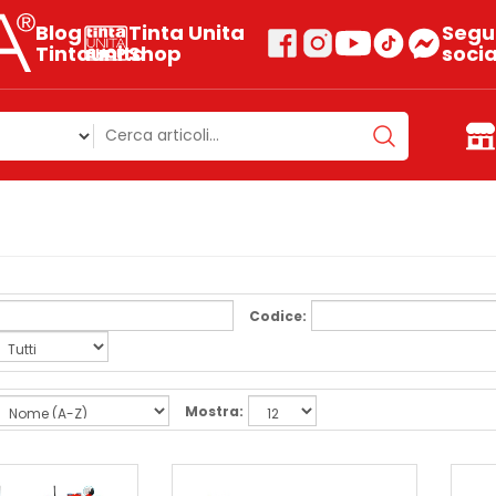
Blog
Tinta Unita
Segui
Tintaunita
Shop
socia
Codice:
Mostra: