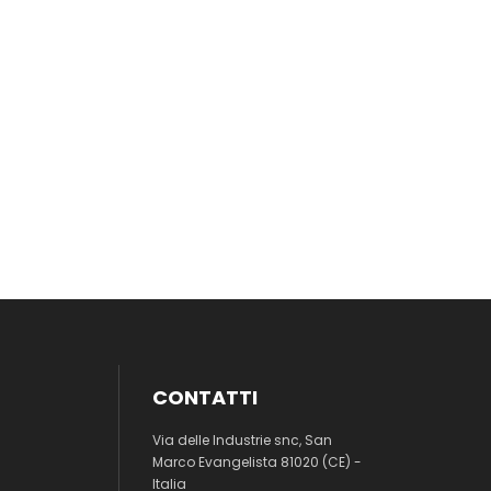
CONTATTI
Via delle Industrie snc, San
Marco Evangelista 81020 (CE) -
Italia