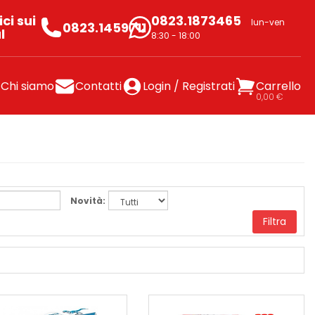
ci sui
0823.1873465
lun-ven
0823.1459711
l
8:30 - 18:00
Chi siamo
Contatti
Login / Registrati
Carrello
0,00 €
Novità:
Filtra