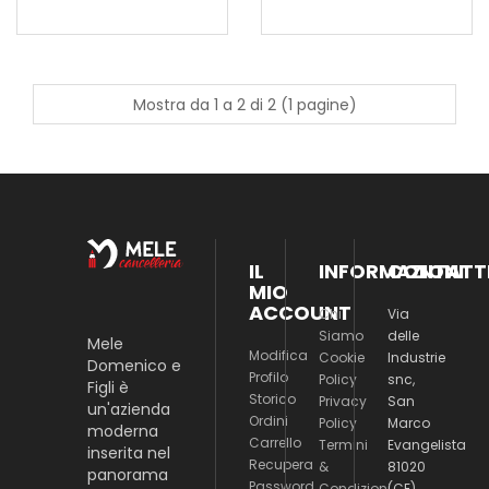
Mostra da 1 a 2 di 2 (1 pagine)
IL
INFORMAZIONI
CONTATT
MIO
ACCOUNT
Chi
Via
Siamo
delle
Mele
Modifica
Cookie
Industrie
Domenico e
Profilo
Policy
snc,
Figli è
Storico
Privacy
San
un'azienda
Ordini
Policy
Marco
moderna
Carrello
Termini
Evangelista
inserita nel
Recupera
&
81020
panorama
Password
Condizioni
(CE)