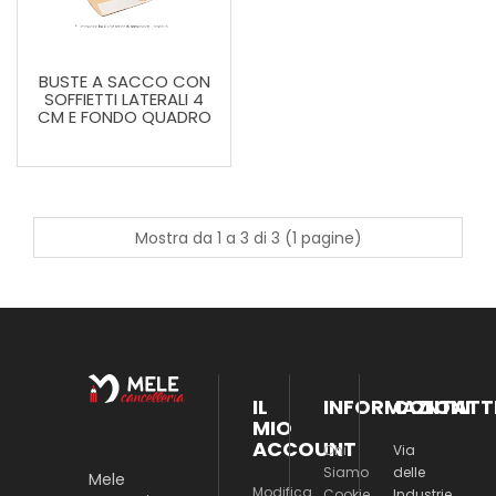
BUSTE A SACCO CON
SOFFIETTI LATERALI 4
CM E FONDO QUADRO
Mostra da 1 a 3 di 3 (1 pagine)
IL
INFORMAZIONI
CONTATT
MIO
ACCOUNT
Chi
Via
Siamo
delle
Mele
Modifica
Cookie
Industrie