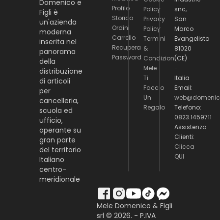
Domenico e
Profilo
Policy
snc,
Figli è
Storico
Privacy
San
un'azienda
Ordini
Policy
Marco
moderna
Carrello
Termini
Evangelista
inserita nel
Recupera
&
81020
panorama
Password
Condizioni
(CE)
della
Mele
-
distribuzione
Ti
Italia
di articoli
Faccio
Email:
per
Un
web@domenico
cancelleria,
Regalo
Telefono:
scuola ed
0823.1459711
ufficio,
Assistenza
operante su
Clienti:
gran parte
Clicca
del territorio
QUI
Italiano
centro-
meridionale
Mele Domenico & Figli
srl © 2026. - P.IVA