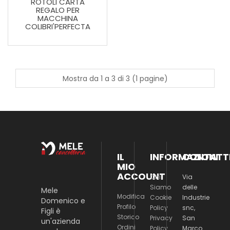
ROTOLI CARTA
REGALO PER
MACCHINA
COLIBRI'PERFECTA
Mostra da 1 a 3 di 3 (1 pagine)
IL
INFORMAZIONI
CONTATT
MIO
ACCOUNT
Chi
Via
Siamo
delle
Mele
Modifica
Cookie
Industrie
Domenico e
Profilo
Policy
snc,
Figli è
Storico
Privacy
San
un'azienda
Ordini
Policy
Marco