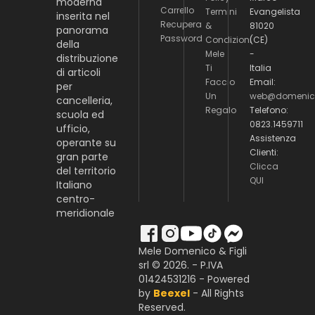
moderna
Carrello
Termini
Evangelista
inserita nel
Recupera
&
81020
panorama
Password
Condizioni
(CE)
della
Mele
-
distribuzione
Ti
Italia
di articoli
Faccio
Email:
per
Un
web@domenico
cancelleria,
Regalo
Telefono:
scuola ed
0823.1459711
ufficio,
Assistenza
operante su
Clienti:
gran parte
Clicca
del territorio
QUI
Italiano
centro-
meridionale
Mele Domenico & Figli
srl © 2026. - P.IVA
01424531216 - Powered
by
Beexel
- All Rights
Reserved.