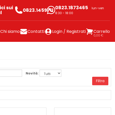
ci sui
0823.1873465
lun-ven
0823.1459711
l
8:30 - 18:00
Chi siamo
Contatti
Login / Registrati
Carrello
0,00 €
Novità:
Filtra