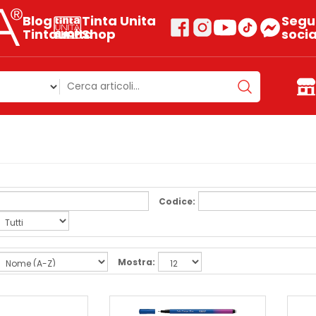
Blog
Tinta Unita
Segui
Tintaunita
Shop
socia
Codice:
Mostra: