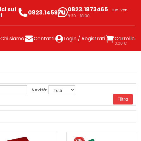
ci sui
0823.1873465
lun-ven
0823.1459711
l
8:30 - 18:00
Chi siamo
Contatti
Login / Registrati
Carrello
0,00 €
Novità:
Filtra