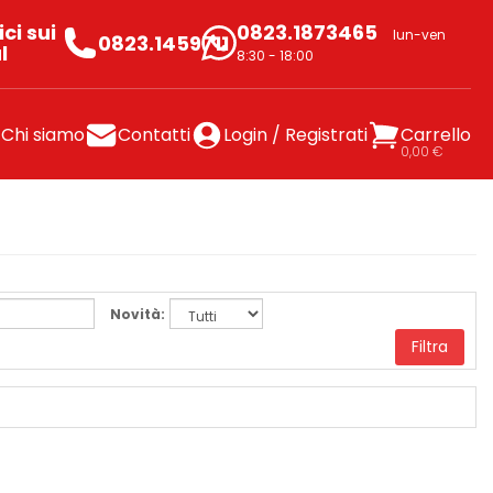
ci sui
0823.1873465
lun-ven
0823.1459711
l
8:30 - 18:00
Chi siamo
Contatti
Login / Registrati
Carrello
0,00 €
Novità:
Filtra