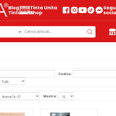
Blog
Tinta Unita
Segui
Tintaunita
Shop
socia
Codice:
Mostra: