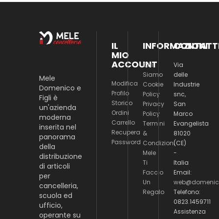
IL
INFORMAZIONI
CONTATT
MIO
ACCOUNT
Chi
Via
Siamo
delle
Mele
Modifica
Cookie
Industrie
Domenico e
Profilo
Policy
snc,
Figli è
Storico
Privacy
San
un'azienda
Ordini
Policy
Marco
moderna
Carrello
Termini
Evangelista
inserita nel
Recupera
&
81020
panorama
Password
Condizioni
(CE)
della
Mele
-
distribuzione
Ti
Italia
di articoli
Faccio
Email:
per
Un
web@domenico
cancelleria,
Regalo
Telefono:
scuola ed
0823.1459711
ufficio,
Assistenza
operante su