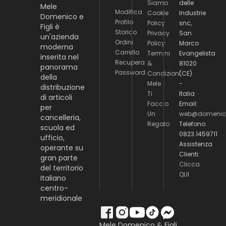
Siamo
delle
Mele
Modifica
Cookie
Industrie
Domenico e
Profilo
Policy
snc,
Figli è
Storico
Privacy
San
un'azienda
Ordini
Policy
Marco
moderna
Carrello
Termini
Evangelista
inserita nel
Recupera
&
81020
panorama
Password
Condizioni
(CE)
della
Mele
-
distribuzione
Ti
Italia
di articoli
Faccio
Email:
per
Un
web@domenico
cancelleria,
Regalo
Telefono:
scuola ed
0823.1459711
ufficio,
Assistenza
operante su
Clienti:
gran parte
Clicca
del territorio
QUI
Italiano
centro-
meridionale
Mele Domenico & Figli