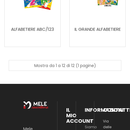
ALFABETIERE ABC/123
IL GRANDE ALFABETIERE
Mostra da 1 a 12 di 12 (1 pagine)
IL
INFORMAZIONI
CONTATT
MIO
ACCOUNT
Chi
Via
Siamo
delle
Mele