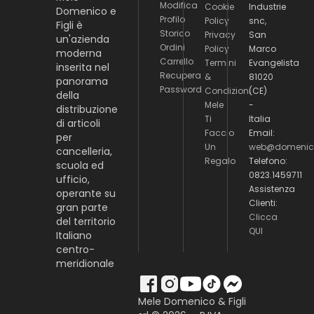
Modifica
Cookie
Industrie
Domenico e
Profilo
Policy
snc,
Figli è
Storico
Privacy
San
un'azienda
Ordini
Policy
Marco
moderna
Carrello
Termini
Evangelista
inserita nel
Recupera
&
81020
panorama
Password
Condizioni
(CE)
della
Mele
-
distribuzione
Ti
Italia
di articoli
Faccio
Email:
per
Un
web@domenico
cancelleria,
Regalo
Telefono:
scuola ed
0823.1459711
ufficio,
Assistenza
operante su
Clienti:
gran parte
Clicca
del territorio
QUI
Italiano
centro-
meridionale
Mele Domenico & Figli