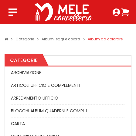
Login 
Ca
Regist
0,0
Categorie
Album leggi e colora
Album da colorare
CATEGORIE
ARCHIVIAZIONE
ARTICOLI UFFICIO E COMPLEMENTI
ARREDAMENTO UFFICIO
BLOCCHI ALBUM QUADERNI E COMPL I
CARTA