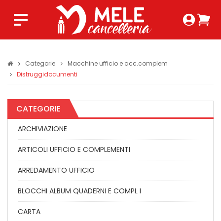
Login 
Ca
Regist
0,0
Categorie
Macchine ufficio e acc.complem
Distruggidocumenti
CATEGORIE
ARCHIVIAZIONE
ARTICOLI UFFICIO E COMPLEMENTI
ARREDAMENTO UFFICIO
BLOCCHI ALBUM QUADERNI E COMPL I
CARTA