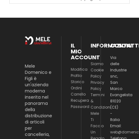
IL
INFORMAZIONI
CONTATT
MIO
ACCOUNT
Chi
Via
Siamo
delle
Mele
Modifica
Cookie
Industrie
Domenico e
Profilo
Policy
snc,
Figli è
Storico
Privacy
San
un'azienda
Ordini
Policy
Marco
moderna
Carrello
Termini
Evangelista
inserita nel
Recupera
&
81020
panorama
Password
Condizioni
(CE)
della
Mele
-
distribuzione
Ti
Italia
di articoli
Faccio
Email:
per
Un
web@domenico
cancelleria,
Regalo
Telefono: