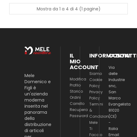
Mostra da 1 a 4 di 4 (1 pagine)
IL
INFORMAZIONI
CONTATT
MIO
ACCOUNT
Chi
Via
Siamo
delle
Mele
Modifica
Cookie
Industrie
Domenico e
Profilo
Policy
snc,
Figli è
Storico
Privacy
San
un'azienda
Ordini
Policy
Marco
moderna
Carrello
Termini
Evangelista
inserita nel
Recupera
&
81020
panorama
Password
Condizioni
(CE)
della
Mele
-
distribuzione
Ti
Italia
di articoli
Faccio
Email:
per