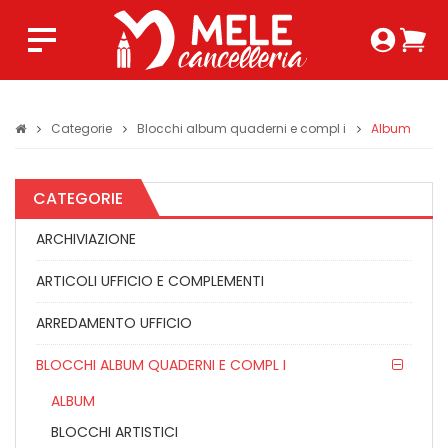
Login 
Ca
Regist
0,0
Categorie
Blocchi album quaderni e compl i
Album
CATEGORIE
ARCHIVIAZIONE
ARTICOLI UFFICIO E COMPLEMENTI
ARREDAMENTO UFFICIO
BLOCCHI ALBUM QUADERNI E COMPL I
ALBUM
BLOCCHI ARTISTICI