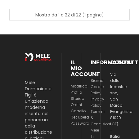
Mostra da 1 a 22 di 22 (1 pagine)
IL
INFORMAZIONI
CONTATT
MIO
ACCOUNT
Chi
Via
Siamo
delle
Mele
Modifica
Cookie
Industrie
Domenico e
Profilo
Policy
snc,
Figli è
Storico
Privacy
San
un'azienda
Ordini
Policy
Marco
moderna
Carrello
Termini
Evangelista
inserita nel
Recupera
&
81020
panorama
Password
Condizioni
(CE)
della
Mele
-
distribuzione
Ti
Italia
di articoli