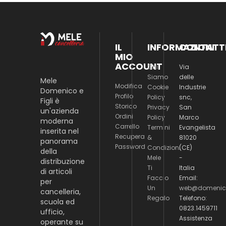
IL
INFORMAZIONI
CONTATT
MIO
ACCOUNT
Chi
Via
Siamo
delle
Mele
Modifica
Cookie
Industrie
Domenico e
Profilo
Policy
snc,
Figli è
Storico
Privacy
San
un'azienda
Ordini
Policy
Marco
moderna
Carrello
Termini
Evangelista
inserita nel
Recupera
&
81020
panorama
Password
Condizioni
(CE)
della
Mele
-
distribuzione
Ti
Italia
di articoli
Faccio
Email:
per
Un
web@domenico
cancelleria,
Regalo
Telefono:
scuola ed
0823.1459711
ufficio,
Assistenza
operante su