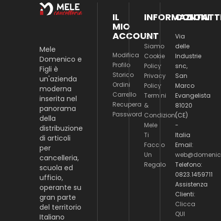
IL
INFORMAZIONI
CONTATT
MIO
ACCOUNT
Chi
Via
Siamo
delle
Mele
Modifica
Cookie
Industrie
Domenico e
Profilo
Policy
snc,
Figli è
Storico
Privacy
San
un'azienda
Ordini
Policy
Marco
moderna
Carrello
Termini
Evangelista
inserita nel
Recupera
&
81020
panorama
Password
Condizioni
(CE)
della
Mele
-
distribuzione
Ti
Italia
di articoli
Faccio
Email:
per
Un
web@domenico
cancelleria,
Regalo
Telefono:
scuola ed
0823.1459711
ufficio,
Assistenza
operante su
Clienti:
gran parte
Clicca
del territorio
QUI
Italiano