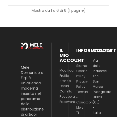
Mostra da 1 a 6 di 6 (1 pagine)
IL
INFORMAZIONI
CONTATT
MIO
ACCOUNT
Chi
Via
Siamo
delle
Mele
Modifica
Cookie
Industrie
Domenico e
Profilo
Policy
snc,
Figli è
Storico
Privacy
San
un'azienda
Ordini
Policy
Marco
moderna
Carrello
Termini
Evangelista
inserita nel
Recupera
&
81020
panorama
Password
Condizioni
(CE)
della
Mele
-
distribuzione
Ti
Italia
di articoli