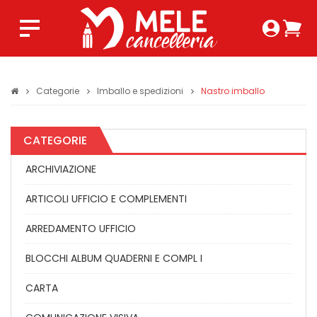
Login 
Ca
Regist
0,0
Categorie
Imballo e spedizioni
Nastro imballo
CATEGORIE
ARCHIVIAZIONE
ARTICOLI UFFICIO E COMPLEMENTI
ARREDAMENTO UFFICIO
BLOCCHI ALBUM QUADERNI E COMPL I
CARTA