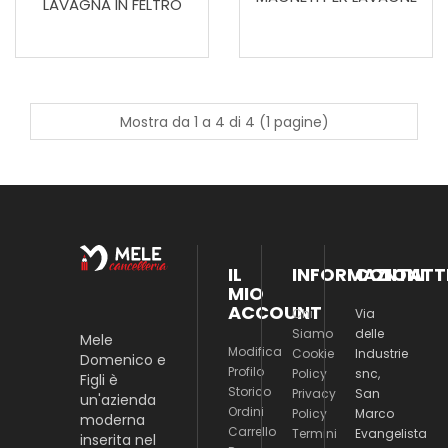
LAVAGNA IN FELTRO
Mostra da 1 a 4 di 4 (1 pagine)
IL
INFORMAZIONI
CONTATT
MIO
ACCOUNT
Chi
Via
Siamo
delle
Mele
Modifica
Cookie
Industrie
Domenico e
Profilo
Policy
snc,
Figli è
Storico
Privacy
San
un'azienda
Ordini
Policy
Marco
moderna
Carrello
Termini
Evangelista
inserita nel