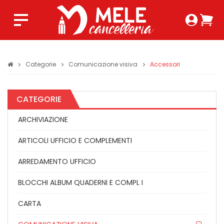
Login 
Ca
Regist
0,0
Categorie
Comunicazione visiva
Accessori
CATEGORIE
ARCHIVIAZIONE
ARTICOLI UFFICIO E COMPLEMENTI
ARREDAMENTO UFFICIO
BLOCCHI ALBUM QUADERNI E COMPL I
CARTA