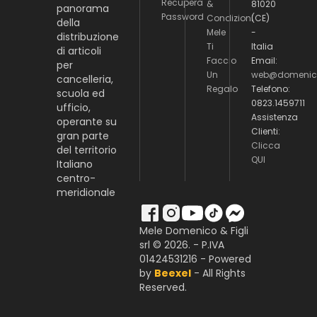
Recupera
&
81020
panorama
Password
Condizioni
(CE)
della
Mele
-
distribuzione
Ti
Italia
di articoli
Faccio
Email:
per
Un
web@domenico
cancelleria,
Regalo
Telefono:
scuola ed
0823.1459711
ufficio,
Assistenza
operante su
Clienti:
gran parte
Clicca
del territorio
QUI
Italiano
centro-
meridionale
Mele Domenico & Figli
srl © 2026. - P.IVA
01424531216 - Powered
by
Beexel
- All Rights
Reserved.