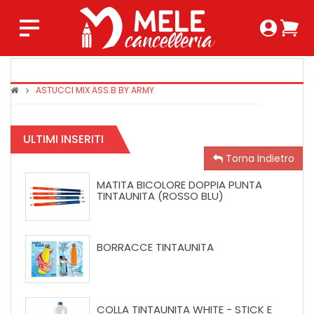
Login 
Ca
Regist
0,0
ASTUCCI MIX ASS.B BY ARMY
COPRIMAX
TINTAUNIT
SUPER
ULTIMI INSERITI
CRYSTAL
Torna Indietro
MATITA BICOLORE DOPPIA PUNTA
TINTAUNITA (ROSSO BLU)
BORRACCE TINTAUNITA
COLLA TINTAUNITA WHITE - STICK E