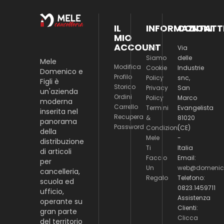
IL
INFORMAZIONI
CONTATT
MIO
ACCOUNT
Chi
Via
Siamo
delle
Mele
Modifica
Cookie
Industrie
Domenico e
Profilo
Policy
snc,
Figli è
Storico
Privacy
San
un'azienda
Ordini
Policy
Marco
moderna
Carrello
Termini
Evangelista
inserita nel
Recupera
&
81020
panorama
Password
Condizioni
(CE)
della
Mele
-
distribuzione
Ti
Italia
di articoli
Faccio
Email:
per
Un
web@domenico
cancelleria,
Regalo
Telefono:
scuola ed
0823.1459711
ufficio,
Assistenza
operante su
Clienti:
gran parte
Clicca
del territorio