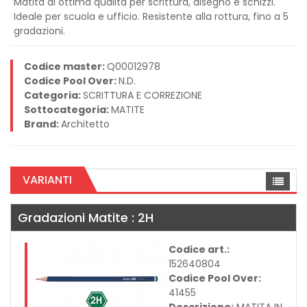
Matita di ottima qualità per scrittura, disegno e schizzi.
Ideale per scuola e ufficio. Resistente alla rottura, fino a 5
gradazioni.
Codice master:
Q00012978
Codice Pool Over:
N.D.
Categoria:
SCRITTURA E CORREZIONE
Sottocategoria:
MATITE
Brand:
Architetto
VARIANTI
Gradazioni Matite : 2H
Codice art.:
152640804
Codice Pool Over:
41455
Descrizione:
MATITA IN