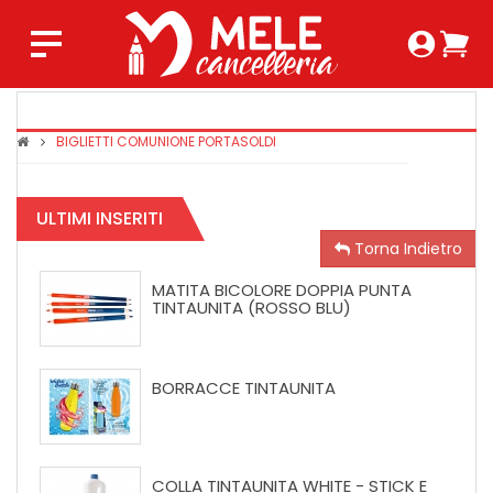
Login 
Ca
Regist
0,0
BIGLIETTI COMUNIONE PORTASOLDI
COPRIMAX
TINTAUNIT
SUPER
ULTIMI INSERITI
CRYSTAL
Torna Indietro
MATITA BICOLORE DOPPIA PUNTA
TINTAUNITA (ROSSO BLU)
BORRACCE TINTAUNITA
COLLA TINTAUNITA WHITE - STICK E