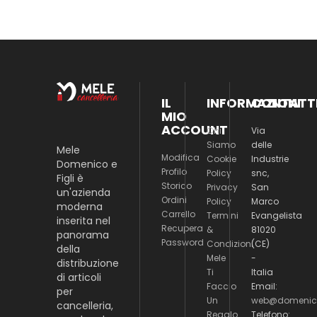
IL
INFORMAZIONI
CONTATT
MIO
ACCOUNT
Chi
Via
Siamo
delle
Mele
Modifica
Cookie
Industrie
Domenico e
Profilo
Policy
snc,
Figli è
Storico
Privacy
San
un'azienda
Ordini
Policy
Marco
moderna
Carrello
Termini
Evangelista
inserita nel
Recupera
&
81020
panorama
Password
Condizioni
(CE)
della
Mele
-
distribuzione
Ti
Italia
di articoli
Faccio
Email:
per
Un
web@domenico
cancelleria,
Regalo
Telefono: