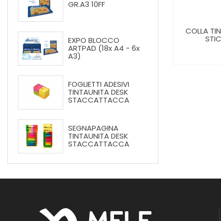
GR.A3 10FF
PROJECT BOOK - BLOCCO
GRAFITE
COLLA TI
SPIRALATO LEONARDO 40 FF
ETTO
STIC
EXPO BLOCCO
100 GR.
ARTPAD (18x A4 - 6x
A3)
FOGLIETTI ADESIVI
TINTAUNITA DESK
STACCATTACCA
SEGNAPAGINA
TINTAUNITA DESK
STACCATTACCA