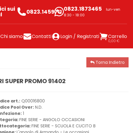
ci sui
0823.1873465
lun-ven
0823.1459711
l
8:30 - 18:00
Chi siamo
Contatti
Login / Registrati
Carrello
0,00 €
Torna Indietro
RI SUPER PROMO 91402
dice art.:
Q00016800
dice Pool Over:
N.D.
nfezione:
1
tegoria:
FINE SERIE - ANGOLO OCCASIONI
ttocategoria:
FINE SERIE - SCUOLA E CUCITO B
agione:
L'angolo di Armando - Le occasioni