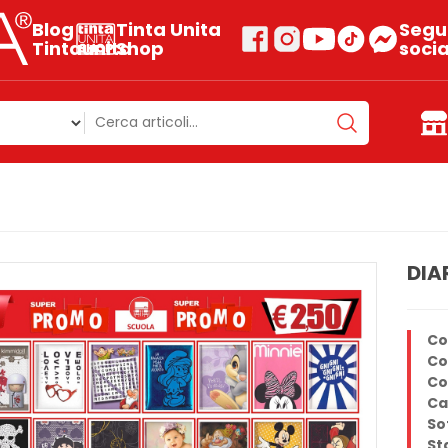
Blog
Tinta Unita
Segui
Tintaunita
Shop
socia
DIA
Co
Co
Co
Ca
So
St