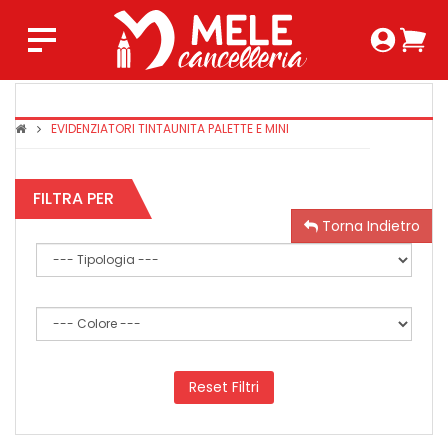
Login 
Ca
Regist
0,0
EVIDENZIATORI TINTAUNITA PALETTE E MINI
FILTRA PER
Torna Indietro
Reset Filtri