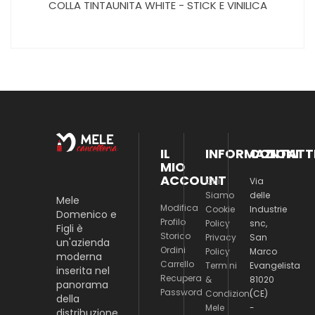
COLLA TINTAUNITA WHITE - STICK E VINILICA
IL
INFORMAZIONI
CONTATT
MIO
ACCOUNT
Chi
Via
Siamo
delle
Mele
Modifica
Cookie
Industrie
Domenico e
Profilo
Policy
snc,
Figli è
Storico
Privacy
San
un'azienda
Ordini
Policy
Marco
moderna
Carrello
Termini
Evangelista
inserita nel
Recupera
&
81020
panorama
Password
Condizioni
(CE)
della
Mele
-
distribuzione