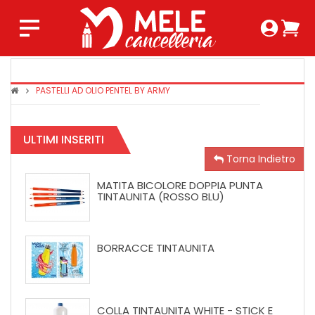
Login 
Ca
Regist
0,0
PASTELLI AD OLIO PENTEL BY ARMY
COPRIMAX
TINTAUNIT
SUPER
ULTIMI INSERITI
CRYSTAL
Torna Indietro
MATITA BICOLORE DOPPIA PUNTA
TINTAUNITA (ROSSO BLU)
BORRACCE TINTAUNITA
COLLA TINTAUNITA WHITE - STICK E