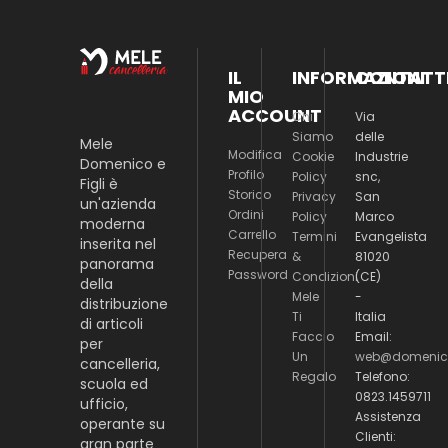
IL
INFORMAZIONI
CONTATT
MIO
ACCOUNT
Chi
Via
Siamo
delle
Mele
Modifica
Cookie
Industrie
Domenico e
Profilo
Policy
snc,
Figli è
Storico
Privacy
San
un'azienda
Ordini
Policy
Marco
moderna
Carrello
Termini
Evangelista
inserita nel
Recupera
&
81020
panorama
Password
Condizioni
(CE)
della
Mele
-
distribuzione
Ti
Italia
di articoli
Faccio
Email:
per
Un
web@domenico
cancelleria,
Regalo
Telefono:
scuola ed
0823.1459711
ufficio,
Assistenza
operante su
Clienti:
gran parte