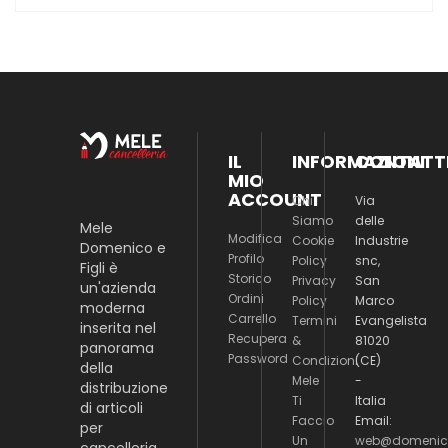
IL
INFORMAZIONI
CONTATT
MIO
ACCOUNT
Chi
Via
Siamo
delle
Mele
Modifica
Cookie
Industrie
Domenico e
Profilo
Policy
snc,
Figli è
Storico
Privacy
San
un'azienda
Ordini
Policy
Marco
moderna
Carrello
Termini
Evangelista
inserita nel
Recupera
&
81020
panorama
Password
Condizioni
(CE)
della
Mele
-
distribuzione
Ti
Italia
di articoli
Faccio
Email:
per
Un
web@domenico
cancelleria,