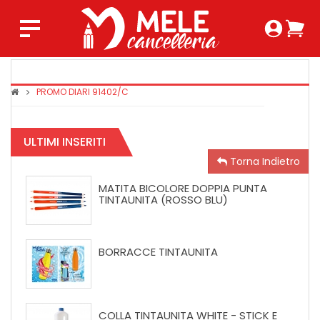
Login 
Ca
Regist
0,0
PROMO DIARI 91402/C
COPRIMAX
TINTAUNIT
SUPER
ULTIMI INSERITI
CRYSTAL
Torna Indietro
MATITA BICOLORE DOPPIA PUNTA
TINTAUNITA (ROSSO BLU)
BORRACCE TINTAUNITA
COLLA TINTAUNITA WHITE - STICK E