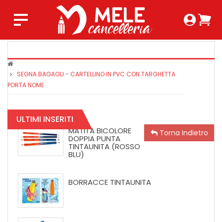
Login 
Ca
Regist
0,0
SEGNA BAGAGLI - CARTELLINO IN PVC CON TARGHETTA
COPRIMAX
PORTA NOME
TINTAUNIT
SUPER
CRYSTAL
ULTIMI INSERITI
MATITA BICOLORE
Torna Indietro
DOPPIA PUNTA
TINTAUNITA (ROSSO
BLU)
BORRACCE TINTAUNITA