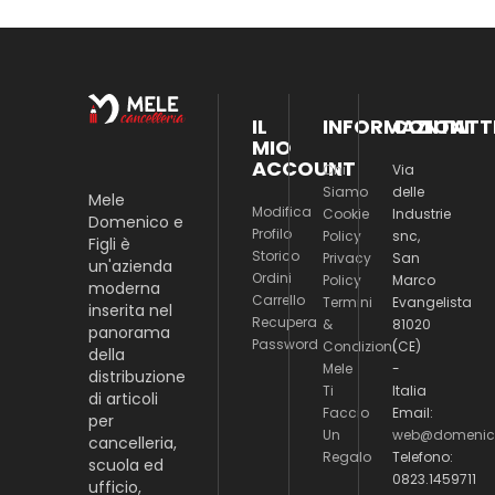
IL
INFORMAZIONI
CONTATT
MIO
ACCOUNT
Chi
Via
Siamo
delle
Mele
Modifica
Cookie
Industrie
Domenico e
Profilo
Policy
snc,
Figli è
Storico
Privacy
San
un'azienda
Ordini
Policy
Marco
moderna
Carrello
Termini
Evangelista
inserita nel
Recupera
&
81020
panorama
Password
Condizioni
(CE)
della
Mele
-
distribuzione
Ti
Italia
di articoli
Faccio
Email:
per
Un
web@domenico
cancelleria,
Regalo
Telefono:
scuola ed
0823.1459711
ufficio,