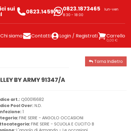
ci sui
0823.1873465
lun-ven
0823.1459711
l
8:30 - 18:00
Chi siamo
Contatti
Login / Registrati
Carrello
0,00 €
Torna Indietro
LLEY BY ARMY 91347/A
dice art.:
Q00016682
dice Pool Over:
N.D.
nfezione:
1
tegoria:
FINE SERIE - ANGOLO OCCASIONI
ttocategoria:
FINE SERIE - SCUOLA E CUCITO B
agione:
L'angolo di Armando - Le occasioni