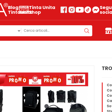
Blog
Tinta Unita
Segui
Tintaunita
Shop
socia
TRO
Co
Co
Co
Ca
So
St