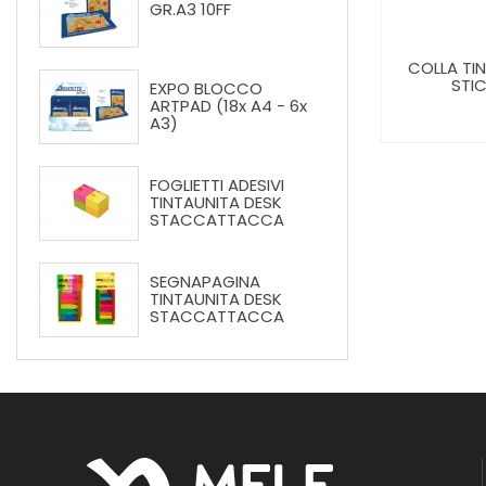
GR.A3 10FF
PROJECT BOOK - BLOCCO
GRAFITE
COLLA TI
SPIRALATO LEONARDO 40 FF
ETTO
STIC
EXPO BLOCCO
100 GR.
ARTPAD (18x A4 - 6x
A3)
FOGLIETTI ADESIVI
TINTAUNITA DESK
STACCATTACCA
SEGNAPAGINA
TINTAUNITA DESK
STACCATTACCA