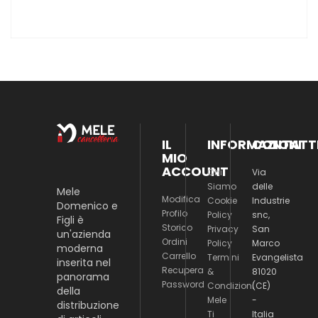
IL
INFORMAZIONI
CONTATT
MIO
ACCOUNT
Chi
Via
Siamo
delle
Mele
Modifica
Cookie
Industrie
Domenico e
Profilo
Policy
snc,
Figli è
Storico
Privacy
San
un'azienda
Ordini
Policy
Marco
moderna
Carrello
Termini
Evangelista
inserita nel
Recupera
&
81020
panorama
Password
Condizioni
(CE)
della
Mele
-
distribuzione
Ti
Italia