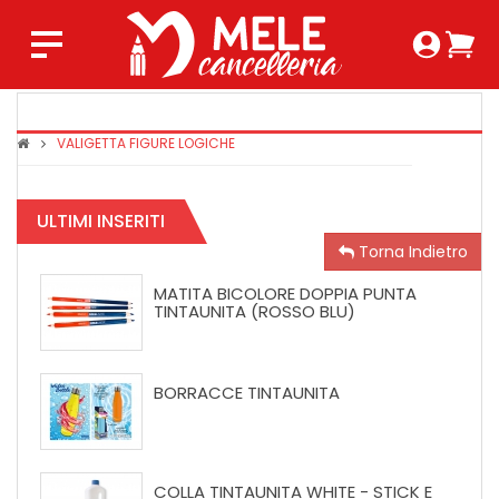
Login 
Ca
Regist
0,0
VALIGETTA FIGURE LOGICHE
COPRIMAX
TINTAUNIT
SUPER
ULTIMI INSERITI
CRYSTAL
Torna Indietro
MATITA BICOLORE DOPPIA PUNTA
TINTAUNITA (ROSSO BLU)
BORRACCE TINTAUNITA
COLLA TINTAUNITA WHITE - STICK E