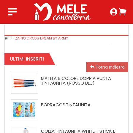
Login 
Ca
Regist
0,0
ZAINO CROSS DREAM BY ARMY
COPRIMAX
TINTAUNIT
SUPER
ULTIMI INSERITI
CRYSTAL
Torna Indietro
MATITA BICOLORE DOPPIA PUNTA
TINTAUNITA (ROSSO BLU)
BORRACCE TINTAUNITA
COLLA TINTAUNITA WHITE - STICK E