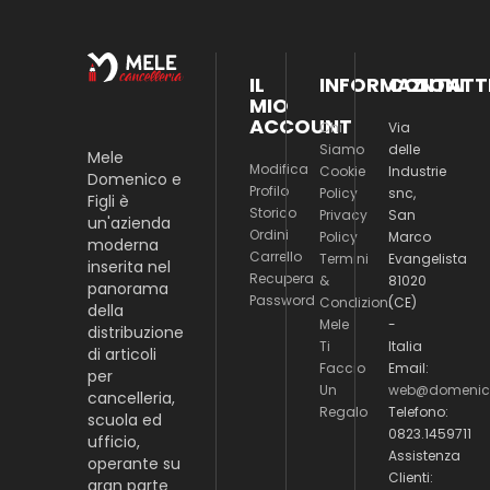
IL
INFORMAZIONI
CONTATT
MIO
ACCOUNT
Chi
Via
Siamo
delle
Mele
Modifica
Cookie
Industrie
Domenico e
Profilo
Policy
snc,
Figli è
Storico
Privacy
San
un'azienda
Ordini
Policy
Marco
moderna
Carrello
Termini
Evangelista
inserita nel
Recupera
&
81020
panorama
Password
Condizioni
(CE)
della
Mele
-
distribuzione
Ti
Italia
di articoli
Faccio
Email:
per
Un
web@domenico
cancelleria,
Regalo
Telefono:
scuola ed
0823.1459711
ufficio,
Assistenza
operante su
Clienti:
gran parte