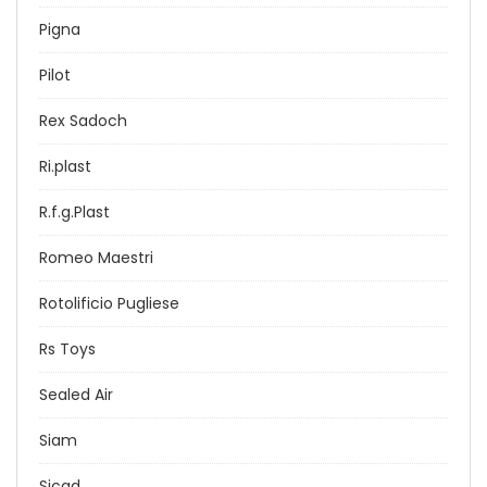
Pigna
Pilot
Rex Sadoch
Ri.plast
R.f.g.Plast
Romeo Maestri
Rotolificio Pugliese
Rs Toys
Sealed Air
Siam
Sicad