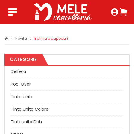
Login 
Ca
Regist
0,0
Novità
Balma e capoduri
CATEGORIE
Dell'era
Pool Over
Tinta Unita
Tinta Unita Colore
Tintaunita Doh