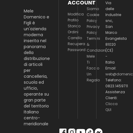
ACCOUNT
Chi
Via
Siamo
delle
Mele
Modifica
Cookie
Industrie
Domenico e
Profilo
Policy
snc,
Figli è
Storico
Privacy
San
un'azienda
Ordini
Policy
Marco
moderna
Carrello
Termini
Evangelista
inserita nel
Recupera
&
81020
panorama
Password
Condizioni
(CE)
della
Mele
-
distribuzione
Ti
Italia
di articoli
Faccio
Email:
per
Un
web@domenico
cancelleria,
Regalo
Telefono:
scuola ed
0823.1459711
ufficio,
Assistenza
operante su
Clienti:
gran parte
Clicca
del territorio
QUI
Italiano
centro-
meridionale