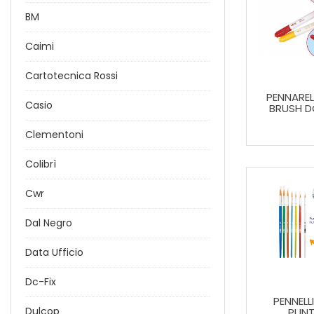
BM
Caimi
Cartotecnica Rossi
PENNAREL
Casio
BRUSH D
Clementoni
Colibrì
Cwr
Dal Negro
Data Ufficio
Dc-Fix
PENNELL
Dulcop
PUNT