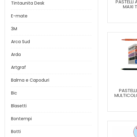
PASTELLI 
Tintaunita Desk
MAXI 
E-mate
3M
Arca Sud
Arda
Artgraf
Balma e Capoduri
PASTELL
Bic
MULTICOL
Blasetti
Bontempi
Botti