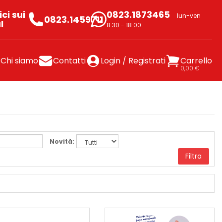
ci sui
0823.1873465
lun-ven
0823.1459711
l
8:30 - 18:00
Chi siamo
Contatti
Login / Registrati
Carrello
0,00 €
Novità:
Filtra