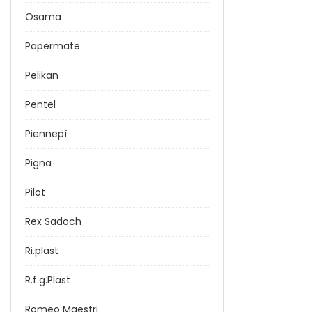
Osama
Papermate
Pelikan
Pentel
Piennepì
Pigna
Pilot
Rex Sadoch
Ri.plast
R.f.g.Plast
Romeo Maestri