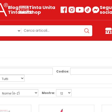
Blog
Tinta Unita
Segui
Tintaunita
Shop
socia
Codice:
Mostra: