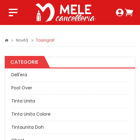
Login 
Ca
Regist
0,0
Novità
Tosingraf
CATEGORIE
Dell'era
Pool Over
Tinta Unita
Tinta Unita Colore
Tintaunita Doh