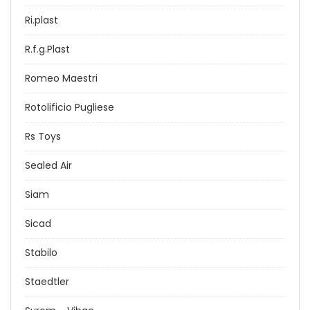
Ri.plast
R.f.g.Plast
Romeo Maestri
Rotolificio Pugliese
Rs Toys
Sealed Air
Siam
Sicad
Stabilo
Staedtler