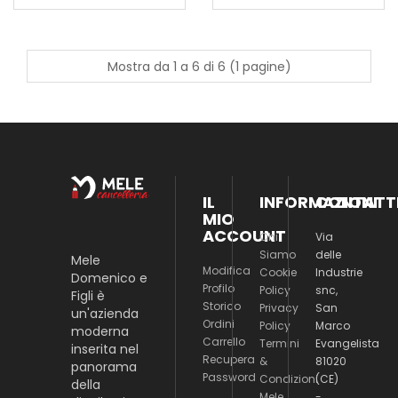
Mostra da 1 a 6 di 6 (1 pagine)
IL
INFORMAZIONI
CONTATT
MIO
ACCOUNT
Chi
Via
Siamo
delle
Mele
Modifica
Cookie
Industrie
Domenico e
Profilo
Policy
snc,
Figli è
Storico
Privacy
San
un'azienda
Ordini
Policy
Marco
moderna
Carrello
Termini
Evangelista
inserita nel
Recupera
&
81020
panorama
Password
Condizioni
(CE)
della
Mele
-