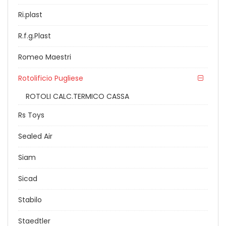
Ri.plast
R.f.g.Plast
Romeo Maestri
Rotolificio Pugliese
ROTOLI CALC.TERMICO CASSA
Rs Toys
Sealed Air
Siam
Sicad
Stabilo
Staedtler