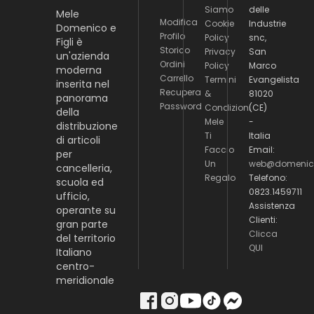
Siamo
delle
Mele
Modifica
Cookie
Industrie
Domenico e
Profilo
Policy
snc,
Figli è
Storico
Privacy
San
un'azienda
Ordini
Policy
Marco
moderna
Carrello
Termini
Evangelista
inserita nel
Recupera
&
81020
panorama
Password
Condizioni
(CE)
della
Mele
-
distribuzione
Ti
Italia
di articoli
Faccio
Email:
per
Un
web@domenico
cancelleria,
Regalo
Telefono:
scuola ed
0823.1459711
ufficio,
Assistenza
operante su
Clienti:
gran parte
Clicca
del territorio
QUI
Italiano
centro-
meridionale