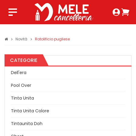
Login 
Ca
Regist
0,0
Novità
Rotolificio pugliese
CATEGORIE
Dell'era
Pool Over
Tinta Unita
Tinta Unita Colore
Tintaunita Doh