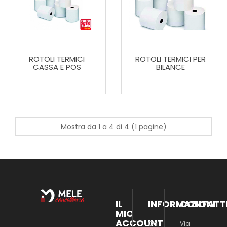
ROTOLI TERMICI
ROTOLI TERMICI PER
CASSA E POS
BILANCE
Mostra da 1 a 4 di 4 (1 pagine)
IL
INFORMAZIONI
CONTATT
MIO
ACCOUNT
Chi
Via