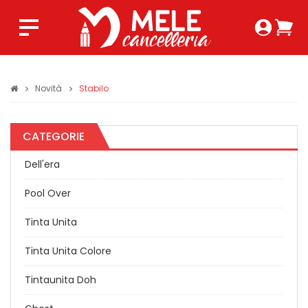
Login 
Ca
Regist
0,0
Novità
Stabilo
CATEGORIE
Dell'era
Pool Over
Tinta Unita
Tinta Unita Colore
Tintaunita Doh