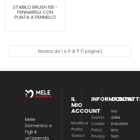
STABILO BRUSH 68 -
PENNARELLI CON
PUNTA A PENNELLO
Mostra da 1 a 11 di 11 (1 pagine)
IL
INFORMAZIONI
CONTATT
MIO
ACCOUNT
Chi
Via
Siamo
delle
Mele
Modifica
Cookie
Industrie
Domenico e
Profilo
Policy
snc,
Figli è
Storico
Privacy
San
un'azienda