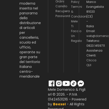
Ordini
Policy
Marco
moderna
Carrello
Termini
Evangelista
inserita nel
Recupera
&
81020
panorama
Password
Condizioni
(CE)
della
Mele
-
distribuzione
Ti
Italia
di articoli
Faccio
Email:
per
Un
web@domenico
cancelleria,
Regalo
Telefono:
scuola ed
0823.1459711
ufficio,
Assistenza
operante su
Clienti:
gran parte
Clicca
del territorio
QUI
Italiano
centro-
meridionale
Mele Domenico & Figli
srl © 2026. - P.IVA
01424531216 - Powered
by
Beexel
- All Rights
Reserved.