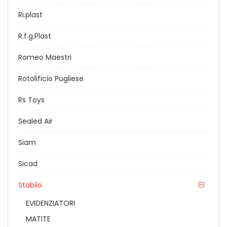
Ri.plast
R.f.g.Plast
Romeo Maestri
Rotolificio Pugliese
Rs Toys
Sealed Air
Siam
Sicad
Stabilo
EVIDENZIATORI
MATITE